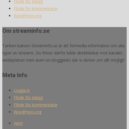
Flöde för inlägg
Flöde för kommentarer
WordPress.org
Om streaminfo.se
Tanken bakom Streaminfo.se är att förmedla information om alla
typer av streams. Du finner därför både direktlänkar mot kanaler,
webbplatser men även en bloggplats där vi skriver om allt möjligt!
Meta Info
Logga in
Flöde för inlägg
Flöde för kommentarer
WordPress.org
Hem