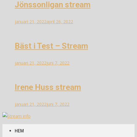
Jönssonligan stream
januari 21, 2022
april 26, 2022
Bäst i Test – Stream
januari 21, 2022
juni 7, 2022
Irene Huss stream
januari 21, 2022
juni 7, 2022
Stream info
Information om streams
HEM