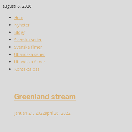
Skip
augusti 6, 2026
to
Hem
content
Nyheter
Blogg
Svenska serier
Svenska filmer
Utländska serier
Utländska filmer
Kontakta oss
Greenland stream
januari 21, 2022
april 26, 2022