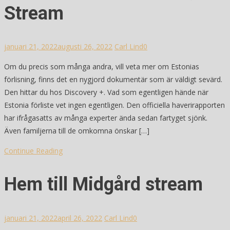
Stream
januari 21, 2022
augusti 26, 2022
Carl Lind
0
Om du precis som många andra, vill veta mer om Estonias
förlisning, finns det en nygjord dokumentär som är väldigt sevärd.
Den hittar du hos Discovery +. Vad som egentligen hände när
Estonia förliste vet ingen egentligen. Den officiella haverirapporten
har ifrågasatts av många experter ända sedan fartyget sjönk.
Även familjerna till de omkomna önskar […]
Continue Reading
Hem till Midgård stream
januari 21, 2022
april 26, 2022
Carl Lind
0