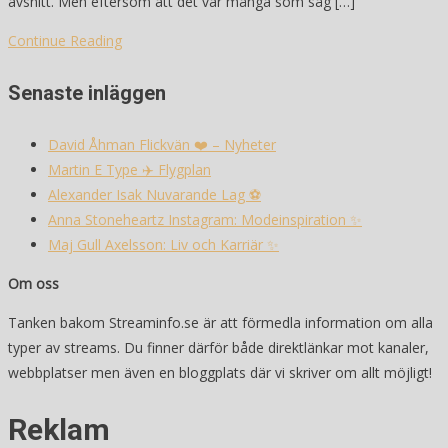
avsnitt. Men eftersom att det var många som såg […]
Continue Reading
Senaste inläggen
David Åhman Flickvän ❤️ – Nyheter
Martin E Type ✈️ Flygplan
Alexander Isak Nuvarande Lag ⚽️
Anna Stoneheartz Instagram: Modeinspiration ✨
Maj Gull Axelsson: Liv och Karriär ✨
Om oss
Tanken bakom Streaminfo.se är att förmedla information om alla
typer av streams. Du finner därför både direktlänkar mot kanaler,
webbplatser men även en bloggplats där vi skriver om allt möjligt!
Reklam