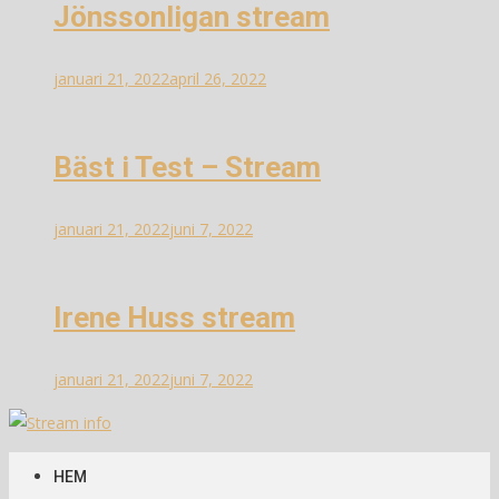
Jönssonligan stream
januari 21, 2022
april 26, 2022
Bäst i Test – Stream
januari 21, 2022
juni 7, 2022
Irene Huss stream
januari 21, 2022
juni 7, 2022
Stream info
Information om streams
HEM