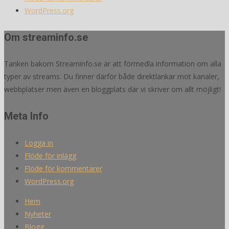
WordPress.org
Om streaminfo.se
Tanken bakom Streaminfo.se är att förmedla information om alla
typer av streams. Du finner därför både direktlänkar mot kanaler,
webbplatser men även en bloggplats där vi skriver om allt möjligt!
Meta Info
Logga in
Flöde för inlägg
Flöde för kommentarer
WordPress.org
Hem
Nyheter
Blogg