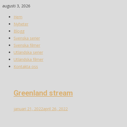
Skip
augusti 3, 2026
to
Hem
content
Nyheter
Blogg
Svenska serier
Svenska filmer
Utländska serier
Utländska filmer
Kontakta oss
Greenland stream
januari 21, 2022
april 26, 2022