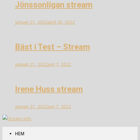
Jönssonligan stream
januari 21, 2022
april 26, 2022
Bäst i Test – Stream
januari 21, 2022
juni 7, 2022
Irene Huss stream
januari 21, 2022
juni 7, 2022
Stream info
Information om streams
HEM