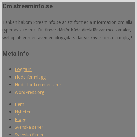
Om streaminfo.se
Tanken bakom Streaminfo.se är att förmedla information om alla
typer av streams. Du finner därför både direktlänkar mot kanaler,
webbplatser men även en bloggplats där vi skriver om allt möjligt!
Meta Info
Logga in
Flöde för inlägg
Flöde för kommentarer
WordPress.org
Hem
Nyheter
Blogg
Svenska serier
Svenska filmer