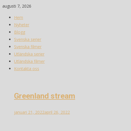
Skip
augusti 7, 2026
to
Hem
content
Nyheter
Blogg
Svenska serier
Svenska filmer
Utländska serier
Utländska filmer
Kontakta oss
Greenland stream
januari 21, 2022
april 26, 2022