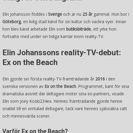
Elin Johansson föddes i
Sverige
och är nu
25 år
gammal. Hon bor i
Göteborg
, en livlig stad känd för sin kultur och vackra vyer. Innan
hon blev känd arbetade Elin som
butiksbiträde
, ett yrke hon
fortsatte med under sin tidiga karriär inom reality-TV.
Elin Johanssons reality-TV-debut:
Ex on the Beach
Elin gjorde sin första reality-TV-framträdande år
2016
i den
svenska versionen av
Ex on the Beach
. Programmet, känt för sina
dramatiska avsnitt där deltagare möter sina ex-partners, visade
Elin som Joey Koski234ex. Hennes framträdande gjorde henne
snabbt till en omtalad deltagare, tack vare hennes självsäkra sätt
och minnesvärda scener.
Varför Ex on the Beach?