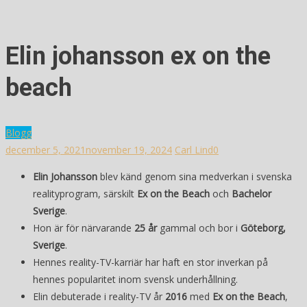
Elin johansson ex on the
beach
Blogg
december 5, 2021
november 19, 2024
Carl Lind
0
Elin Johansson
blev känd genom sina medverkan i svenska
realityprogram, särskilt
Ex on the Beach
och
Bachelor
Sverige
.
Hon är för närvarande
25 år
gammal och bor i
Göteborg,
Sverige
.
Hennes reality-TV-karriär har haft en stor inverkan på
hennes popularitet inom svensk underhållning.
Elin debuterade i reality-TV år
2016
med
Ex on the Beach
,