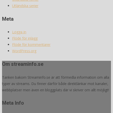
Utländska serier
Meta
Logga in
Flöde för inlägg
Flöde för kommentarer
WordPress.org
Om streaminfo.se
Tanken bakom Streaminfo.se är att förmedla information om alla
typer av streams. Du finner därför både direktlänkar mot kanaler,
webbplatser men även en bloggplats där vi skriver om allt möjligt!
Meta Info