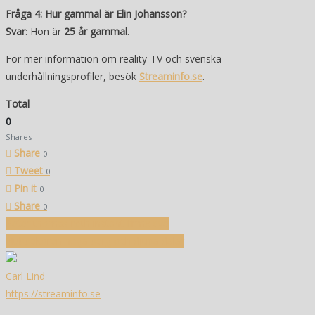
Fråga 4: Hur gammal är Elin Johansson?
Svar
: Hon är
25 år gammal
.
För mer information om reality-TV och svenska
underhållningsprofiler, besök
Streaminfo.se
.
Total
0
Shares
Share
0
Tweet
0
Pin it
0
Share
0
Inläggsnavigering
Peter thomas roth instant firmx eye
Nubbekören höga berg och djupa dalar
Carl Lind
https://streaminfo.se