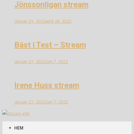
Jönssonligan stream
januari 21, 2022
april 26, 2022
Bäst i Test – Stream
januari 21, 2022
juni 7, 2022
Irene Huss stream
januari 21, 2022
juni 7, 2022
Stream info
Information om streams
HEM