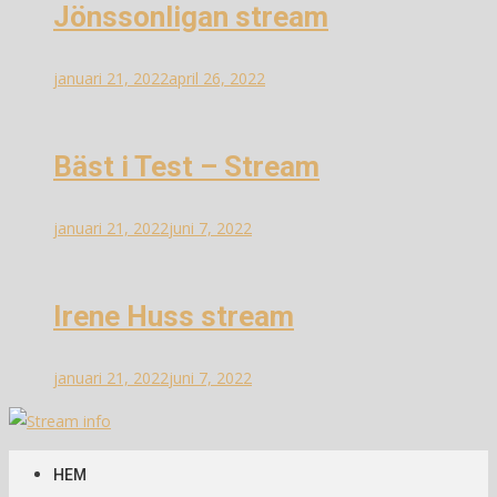
Jönssonligan stream
januari 21, 2022
april 26, 2022
Bäst i Test – Stream
januari 21, 2022
juni 7, 2022
Irene Huss stream
januari 21, 2022
juni 7, 2022
Stream info
Information om streams
HEM