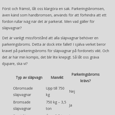
Först och främst, låt oss klargöra en sak. Parkeringsbromsen,
även känd som handbromsen, används för att förhindra att ett
fordon rullar iväg när det är parkerat. Men vad gäller för
släpvagnar?
Det är vanligt missförstånd att alla släpvagnar behöver en
parkeringsbroms. Detta är dock inte fallet! I själva verket beror
kravet på parkeringsbroms för släpvagnar på fordonets vikt. Och
det är här min kompis, det blir lite knepigt. Så låt oss gräva
djupare, ska vi?
Parkeringsbroms
Typ av släpvagn
Maxvikt
krävs?
Obromsade
Upp till 750
Nej
släpvagnar
kg
Bromsade
750 kg – 3,5
Ja
släpvagnar
ton