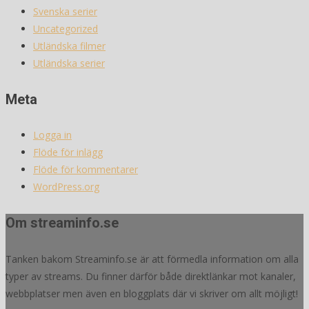
Svenska serier
Uncategorized
Utländska filmer
Utländska serier
Meta
Logga in
Flöde för inlägg
Flöde för kommentarer
WordPress.org
Om streaminfo.se
Tanken bakom Streaminfo.se är att förmedla information om alla
typer av streams. Du finner därför både direktlänkar mot kanaler,
webbplatser men även en bloggplats där vi skriver om allt möjligt!