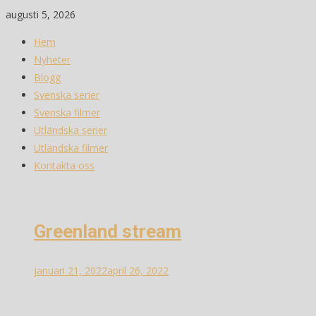
Skip
augusti 5, 2026
to
Hem
content
Nyheter
Blogg
Svenska serier
Svenska filmer
Utländska serier
Utländska filmer
Kontakta oss
Greenland stream
januari 21, 2022
april 26, 2022