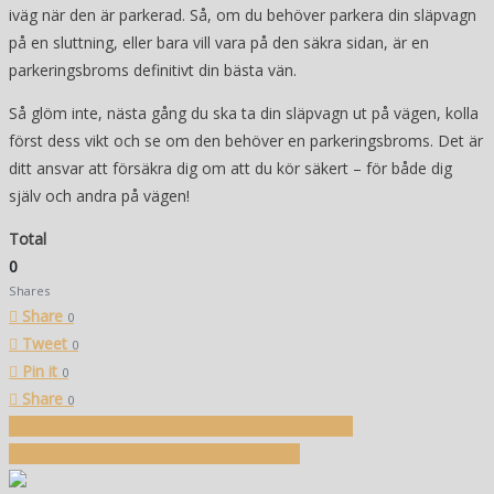
iväg när den är parkerad. Så, om du behöver parkera din släpvagn
på en sluttning, eller bara vill vara på den säkra sidan, är en
parkeringsbroms definitivt din bästa vän.
Så glöm inte, nästa gång du ska ta din släpvagn ut på vägen, kolla
först dess vikt och se om den behöver en parkeringsbroms. Det är
ditt ansvar att försäkra dig om att du kör säkert – för både dig
själv och andra på vägen!
Total
0
Shares
Share
0
Tweet
0
Pin it
0
Share
0
Inläggsnavigering
Hemnet Söderköping, här sker bostadsaffärerna
Hur lång tid tar det att flyga till barcelona