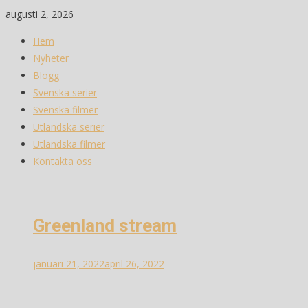
Skip
augusti 2, 2026
to
Hem
content
Nyheter
Blogg
Svenska serier
Svenska filmer
Utländska serier
Utländska filmer
Kontakta oss
Greenland stream
januari 21, 2022
april 26, 2022