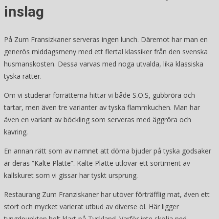
inslag
På Zum Fransizkaner serveras ingen lunch. Däremot har man en
generös middagsmeny med ett flertal klassiker från den svenska
husmanskosten. Dessa varvas med noga utvalda, lika klassiska
tyska rätter.
Om vi studerar förrätterna hittar vi både S.O.S, gubbröra och
tartar, men även tre varianter av tyska flammkuchen. Man har
även en variant av böckling som serveras med äggröra och
kavring.
En annan rätt som av namnet att döma bjuder på tyska godsaker
är deras “Kalte Platte”. Kalte Platte utlovar ett sortiment av
kallskuret som vi gissar har tyskt ursprung.
Restaurang Zum Franziskaner har utöver förträfflig mat, även ett
stort och mycket varierat utbud av diverse öl. Här ligger
tyngdpunkten helt klart på Tyskland. Varför inte skölja ned