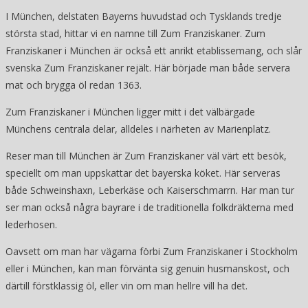
I München, delstaten Bayerns huvudstad och Tysklands tredje
största stad, hittar vi en namne till Zum Franziskaner. Zum
Franziskaner i München är också ett anrikt etablissemang, och slår
svenska Zum Franziskaner rejält. Här började man både servera
mat och brygga öl redan 1363.
Zum Franziskaner i München ligger mitt i det välbärgade
Münchens centrala delar, alldeles i närheten av Marienplatz.
Reser man till München är Zum Franziskaner väl värt ett besök,
speciellt om man uppskattar det bayerska köket. Här serveras
både Schweinshaxn, Leberkäse och Kaiserschmarrn. Har man tur
ser man också några bayrare i de traditionella folkdräkterna med
lederhosen.
Oavsett om man har vägarna förbi Zum Franziskaner i Stockholm
eller i München, kan man förvänta sig genuin husmanskost, och
därtill förstklassig öl, eller vin om man hellre vill ha det.