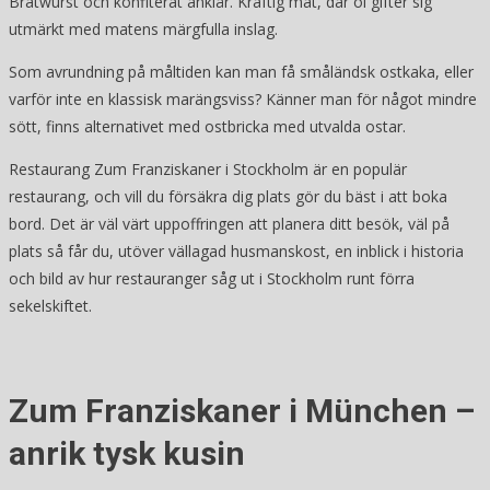
Bratwurst och konfiterat anklår. Kraftig mat, där öl gifter sig
utmärkt med matens märgfulla inslag.
Som avrundning på måltiden kan man få småländsk ostkaka, eller
varför inte en klassisk marängsviss? Känner man för något mindre
sött, finns alternativet med ostbricka med utvalda ostar.
Restaurang Zum Franziskaner i Stockholm är en populär
restaurang, och vill du försäkra dig plats gör du bäst i att boka
bord. Det är väl värt uppoffringen att planera ditt besök, väl på
plats så får du, utöver vällagad husmanskost, en inblick i historia
och bild av hur restauranger såg ut i Stockholm runt förra
sekelskiftet.
Zum Franziskaner i München –
anrik tysk kusin