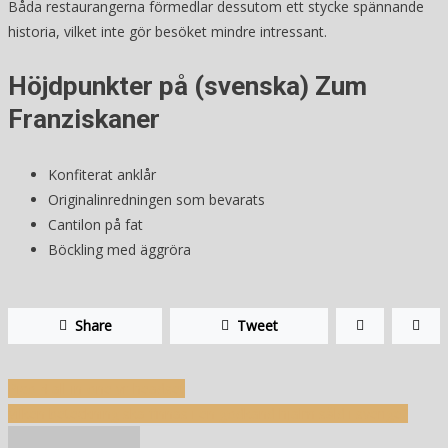
Båda restaurangerna förmedlar dessutom ett stycke spännande
historia, vilket inte gör besöket mindre intressant.
Höjdpunkter på (svenska) Zum
Franziskaner
Konfiterat anklår
Originalinredningen som bevarats
Cantilon på fat
Böckling med äggröra
Share
Tweet
Inläggsnavigering
Pico 4 all-in-one vr-headset
Vilken beteckning ska finnas i en godkänd hjälm såld i sverige?