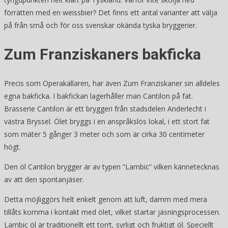
förrätten med en weissbier? Det finns ett antal varianter att välja
på från små och för oss svenskar okända tyska bryggerier.
Zum Franziskaners bakficka
Precis som Operakällaren, har även Zum Franziskaner sin alldeles
egna bakficka. I bakfickan lagerhåller man Cantilon på fat.
Brasserie Cantilon är ett bryggeri från stadsdelen Anderlecht i
västra Bryssel. Ölet bryggs i en anspråkslös lokal, i ett stort fat
som mäter 5 gånger 3 meter och som är cirka 30 centimeter
högt.
Den öl Cantilon brygger är av typen “Lambic” vilken kännetecknas
av att den spontanjäser.
Detta möjliggörs helt enkelt genom att luft, damm med mera
tillåts komma i kontakt med ölet, vilket startar jäsningsprocessen.
Lambic öl är traditionellt ett torrt, syrligt och fruktigt öl. Speciellt