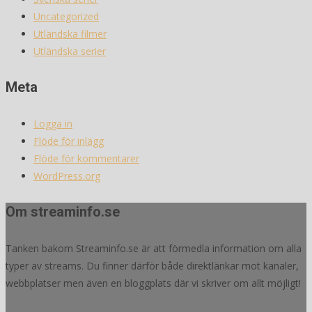
Uncategorized
Utländska filmer
Utländska serier
Meta
Logga in
Flöde för inlägg
Flöde för kommentarer
WordPress.org
Om streaminfo.se
Tanken bakom Streaminfo.se är att förmedla information om alla
typer av streams. Du finner därför både direktlänkar mot kanaler,
webbplatser men även en bloggplats där vi skriver om allt möjligt!