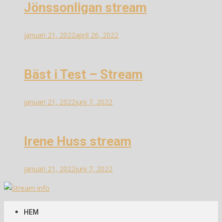
Jönssonligan stream
januari 21, 2022
april 26, 2022
Bäst i Test – Stream
januari 21, 2022
juni 7, 2022
Irene Huss stream
januari 21, 2022
juni 7, 2022
Stream info
Information om streams
HEM