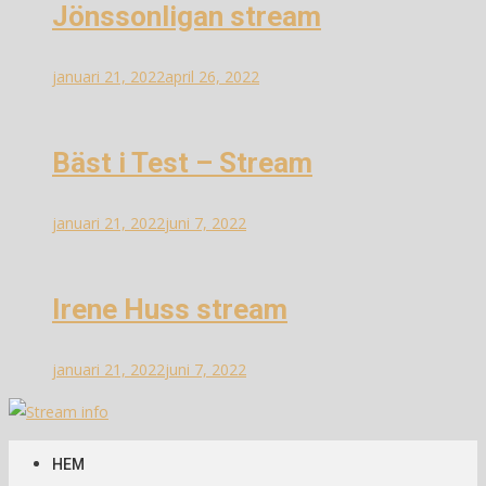
Jönssonligan stream
januari 21, 2022
april 26, 2022
Bäst i Test – Stream
januari 21, 2022
juni 7, 2022
Irene Huss stream
januari 21, 2022
juni 7, 2022
Stream info
Information om streams
HEM