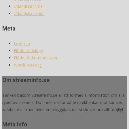
Utländska filmer
Utländska serier
Meta
Logga in
Flöde för inlägg
Flöde för kommentarer
WordPress.org
Om streaminfo.se
Tanken bakom Streaminfo.se är att förmedla information om alla
typer av streams. Du finner därför både direktlänkar mot kanaler,
webbplatser men även en bloggplats där vi skriver om allt möjligt!
Meta Info