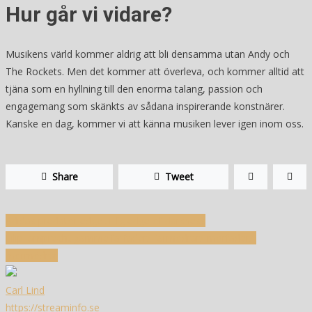
Hur går vi vidare?
Musikens värld kommer aldrig att bli densamma utan Andy och
The Rockets. Men det kommer att överleva, och kommer alltid att
tjäna som en hyllning till den enorma talang, passion och
engagemang som skänkts av sådana inspirerande konstnärer.
Kanske en dag, kommer vi att känna musiken lever igen inom oss.
Share
Tweet
Inläggsnavigering
Adidas predator edge .1 fg edge of darkness
Filip lamprecht gammelfarfäder/-farmödrar/-morfäder/-
mormödrar
Carl Lind
https://streaminfo.se