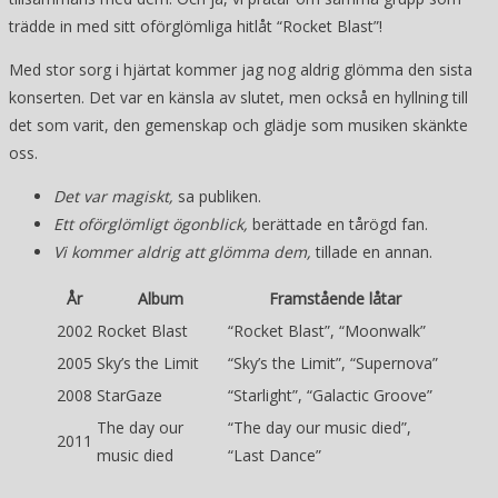
trädde in med sitt oförglömliga hitlåt “Rocket Blast”!
Med stor sorg i hjärtat kommer jag nog aldrig glömma den sista
konserten. Det var en känsla av slutet, men också en hyllning till
det som varit, den gemenskap och glädje som musiken skänkte
oss.
Det var magiskt,
sa publiken.
Ett oförglömligt ögonblick,
berättade en tårögd fan.
Vi kommer aldrig att glömma dem,
tillade en annan.
År
Album
Framstående låtar
2002
Rocket Blast
“Rocket Blast”, “Moonwalk”
2005
Sky’s the Limit
“Sky’s the Limit”, “Supernova”
2008
StarGaze
“Starlight”, “Galactic Groove”
The day our
“The day our music died”,
2011
music died
“Last Dance”