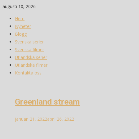
Skip
augusti 10, 2026
to
Hem
content
Nyheter
Blogg
Svenska serier
Svenska filmer
Utländska serier
Utländska filmer
Kontakta oss
Greenland stream
januari 21, 2022
april 26, 2022