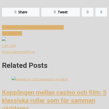
Share
Tweet
Inläggsnavigering
Nubbekören höga berg och djupa dalar
Soda stream
Carl Lind
https://streaminfo.se
Related Posts
Kopplingen mellan casino och film: 5
klassiska rullar som för samman
världarna