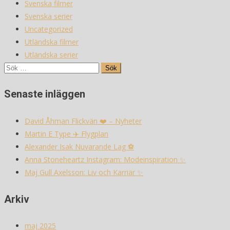
Svenska filmer
Svenska serier
Uncategorized
Utländska filmer
Utländska serier
Sök
efter:
Senaste inläggen
David Åhman Flickvän ❤️ – Nyheter
Martin E Type ✈️ Flygplan
Alexander Isak Nuvarande Lag ⚽️
Anna Stoneheartz Instagram: Modeinspiration ✨
Maj Gull Axelsson: Liv och Karriär ✨
Arkiv
maj 2025