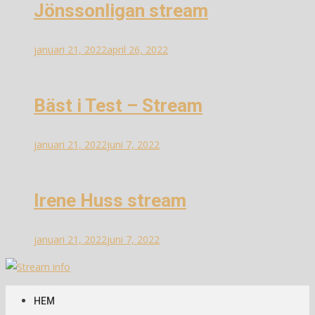
Jönssonligan stream
januari 21, 2022
april 26, 2022
Bäst i Test – Stream
januari 21, 2022
juni 7, 2022
Irene Huss stream
januari 21, 2022
juni 7, 2022
Stream info
Information om streams
HEM