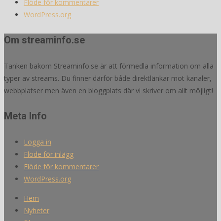
Flöde för kommentarer
WordPress.org
Om streaminfo.se
Tanken bakom Streaminfo.se är att förmedla information om alla
typer av streams. Du finner därför både direktlänkar mot kanaler,
webbplatser men även en bloggplats där vi skriver om allt möjligt!
Meta Info
Logga in
Flöde för inlägg
Flöde för kommentarer
WordPress.org
Hem
Nyheter