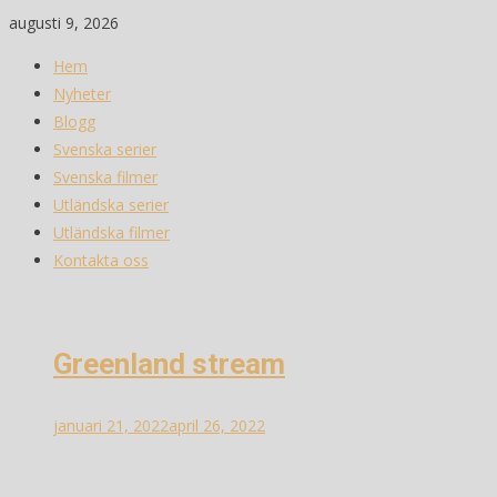
Skip
augusti 9, 2026
to
Hem
content
Nyheter
Blogg
Svenska serier
Svenska filmer
Utländska serier
Utländska filmer
Kontakta oss
Greenland stream
januari 21, 2022
april 26, 2022