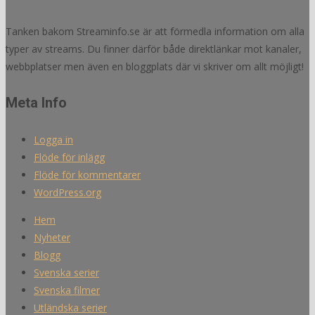
Tanken bakom Streaminfo.se är att förmedla information om alla
typer av streams. Du finner därför både direktlänkar mot kanaler,
webbplatser men även en bloggplats där vi skriver om allt möjligt!
Meta Info
Logga in
Flöde för inlägg
Flöde för kommentarer
WordPress.org
Hem
Nyheter
Blogg
Svenska serier
Svenska filmer
Utländska serier