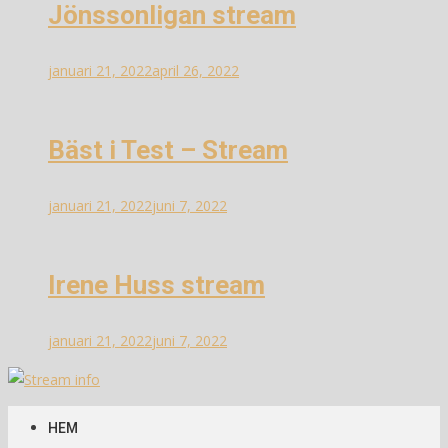
Jönssonligan stream
januari 21, 2022
april 26, 2022
Bäst i Test – Stream
januari 21, 2022
juni 7, 2022
Irene Huss stream
januari 21, 2022
juni 7, 2022
Stream info
Information om streams
HEM