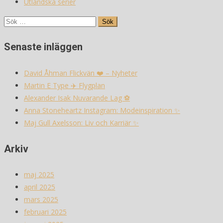
Utländska serier
Sök
efter:
Senaste inläggen
David Åhman Flickvän ❤️ – Nyheter
Martin E Type ✈️ Flygplan
Alexander Isak Nuvarande Lag ⚽️
Anna Stoneheartz Instagram: Modeinspiration ✨
Maj Gull Axelsson: Liv och Karriär ✨
Arkiv
maj 2025
april 2025
mars 2025
februari 2025