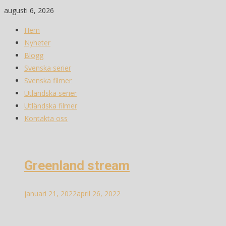
Skip
augusti 6, 2026
to
Hem
content
Nyheter
Blogg
Svenska serier
Svenska filmer
Utländska serier
Utländska filmer
Kontakta oss
Greenland stream
januari 21, 2022
april 26, 2022