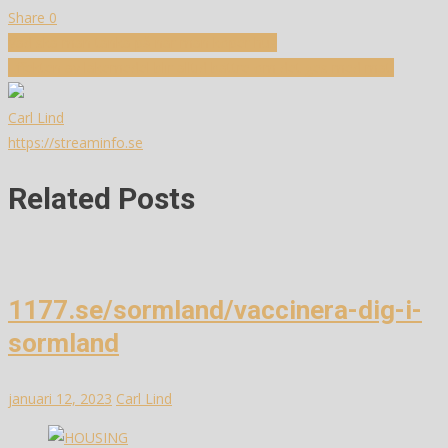
Share
0
Inläggsnavigering
Vad ska man tänka på när man köper hus
Effekten av läkemedel blir alltid bättre om det ges med mat.
Carl Lind
https://streaminfo.se
Related Posts
1177.se/sormland/vaccinera-dig-i-
sormland
januari 12, 2023
Carl Lind