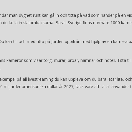
or där man dygnet runt kan gå in och titta på vad som händer på en vi
 kan du kolla in slalombackarna. Bara i Sverige finns närmare 1000 k
. Du kan till och med titta på Jorden uppifrån med hjälp av en kamera
finns kameror som visar torg, murar, broar, hamnar och hotell. Titta ti
.
xempel på all livestreaming du kan uppleva om du bara letar lite, oc
 miljarder amerikanska dollar år 2027, tack vare att ”alla” använder