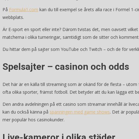
På
Formula1.com
kan du till exempel se årets alla race i Formel 1-
webbplats.
Är E-sport en sport eller inte? Därom tvistas det, men oavsett vilke
matcherna i olika turneringar, samtidigt som de sitter och komment
Du hittar dem på sajter som YouTube och Twitch – och de för verklige
Spelsajter – casinon och odds
Det här är en källa till streaming som är okänd för de flesta – utom f
ofta olika sporter, främst fotboll. Det betyder att du kan lägga ett 
Den andra avdelningen på ett casino som streamar innehåll är livecasi
kan du också känna på
spänningen med game shows
. Det är popul
mer populär hos casinokunder.
Live-kameror i olika städer