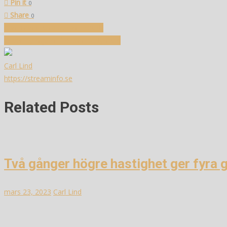
Pin it
0
Share
0
Inläggsnavigering
Kan man betala av lån i förtid?
Oliver Kylington Flickvän ❤️ Nyheter
Carl Lind
https://streaminfo.se
Related Posts
Två gånger högre hastighet ger fyra 
mars 23, 2023
Carl Lind