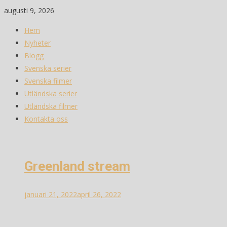
Skip
augusti 9, 2026
to
Hem
content
Nyheter
Blogg
Svenska serier
Svenska filmer
Utländska serier
Utländska filmer
Kontakta oss
Greenland stream
januari 21, 2022
april 26, 2022