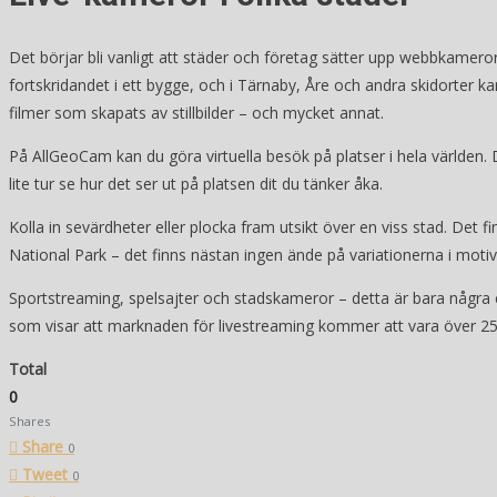
Det börjar bli vanligt att städer och företag sätter upp webbkamer
fortskridandet i ett bygge, och i Tärnaby, Åre och andra skidorter
filmer som skapats av stillbilder – och mycket annat.
På AllGeoCam kan du göra virtuella besök på platser i hela världen
lite tur se hur det ser ut på platsen dit du tänker åka.
Kolla in sevärdheter eller plocka fram utsikt över en viss stad. Det 
National Park – det finns nästan ingen ände på variationerna i motiv
Sportstreaming, spelsajter och stadskameror – detta är bara några e
som visar att marknaden för livestreaming kommer att vara över 250
Total
0
Shares
Share
0
Tweet
0