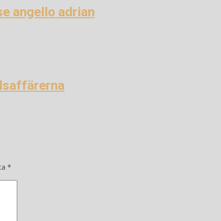
se angello adrian
dsaffärerna
kta
*