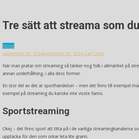
Tre sätt att streama som du
Blogg
september 30, 2024
september 30, 2024
Carl Lind
0
När man pratar om streaming så tänker nog folk i allmänhet på strea
annan underhållning, i alla dess former.
En stor del av det är sporthändelser – men det finns till exempel m
exempel på streaming du kanske inte visste fanns.
Sportstreaming
Okej – det finns sport att titta på i de vanliga streamingkanalerna 
upptäcka för den som orkar leta lite grann.