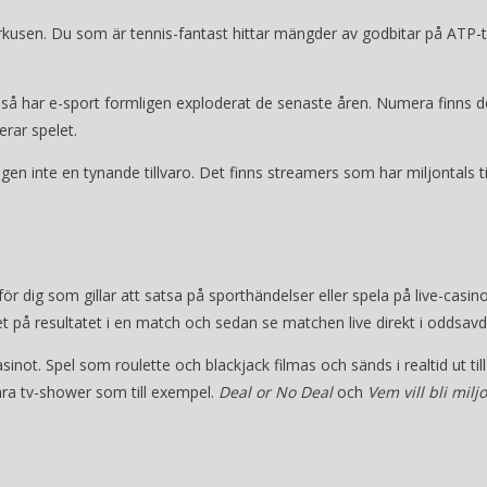
cirkusen. Du som är tennis-fantast hittar mängder av godbitar på ATP-
t så har e-sport formligen exploderat de senaste åren. Numera finns d
erar spelet.
n inte en tynande tillvaro. Det finns streamers som har miljontals tit
ör dig som gillar att satsa på sporthändelser eller spela på live-casino
bet på resultatet i en match och sedan se matchen live direkt i oddsav
not. Spel som roulette och blackjack filmas och sänds i realtid ut till 
ära tv-shower som till exempel.
Deal or No Deal
och
Vem vill bli milj