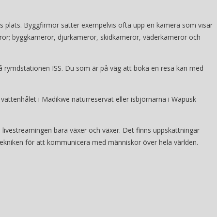
ss plats. Byggfirmor sätter exempelvis ofta upp en kamera som visar
ameror; byggkameror, djurkameror, skidkameror, väderkameror och
 på rymdstationen ISS. Du som är på väg att boka en resa kan med
ll vattenhålet i Madikwe naturreservat eller isbjörnarna i Wapusk
h livestreamingen bara växer och växer. Det finns uppskattningar
 tekniken för att kommunicera med människor över hela världen.