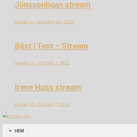
Jönssonligan stream
januari 21, 2022
april 26, 2022
Bäst i Test – Stream
januari 21, 2022
juni 7, 2022
Irene Huss stream
januari 21, 2022
juni 7, 2022
Stream info
Information om streams
HEM