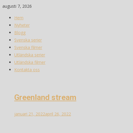
Skip
augusti 7, 2026
to
Hem
content
Nyheter
Blogg
Svenska serier
Svenska filmer
Utländska serier
Utländska filmer
Kontakta oss
Greenland stream
januari 21, 2022
april 26, 2022