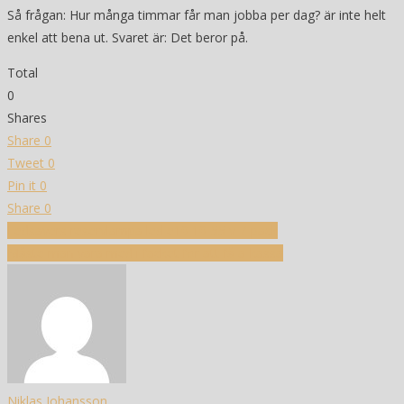
Så frågan: Hur många timmar får man jobba per dag? är inte helt
enkel att bena ut. Svaret är: Det beror på.
Total
0
Shares
Share
0
Tweet
0
Pin it
0
Share
0
Inläggsnavigering
Ledsavers reservlampa led e10 10-55 v 7-pack
Måste man vara med i facket för att få a-kassa
Niklas Johansson