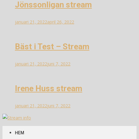
Jönssonligan stream
januari 21, 2022
april 26, 2022
Bäst i Test – Stream
januari 21, 2022
juni 7, 2022
Irene Huss stream
januari 21, 2022
juni 7, 2022
Stream info
Information om streams
HEM