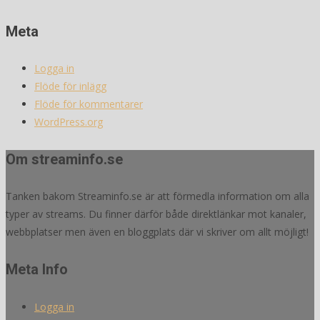
Meta
Logga in
Flöde för inlägg
Flöde för kommentarer
WordPress.org
Om streaminfo.se
Tanken bakom Streaminfo.se är att förmedla information om alla
typer av streams. Du finner därför både direktlänkar mot kanaler,
webbplatser men även en bloggplats där vi skriver om allt möjligt!
Meta Info
Logga in